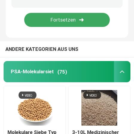
Keramische Turmverpackungen
Metall-Turmverpackung
ANDERE KATEGORIEN AUS UNS
Kunststoff-Turmverpackungen
Lithiumbatterie-Elektrolyte Trockner
PSA-Molekularsiet
(75)
Keramische Bio-Kugeln
Bienenwabe keramisch
mbbr Medien
Molekulare Siebe Typ
3-10L Medizinischer