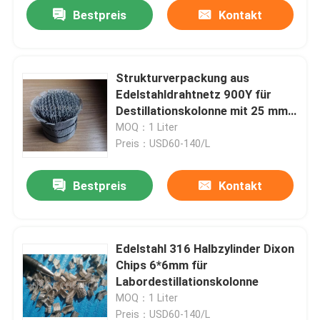
Bestpreis
Kontakt
Strukturverpackung aus
Edelstahldrahtnetz 900Y für
Destillationskolonne mit 25 mm
Durchmesser
MOQ：1 Liter
Preis：USD60-140/L
Bestpreis
Kontakt
Zu Hause
Edelstahl 316 Halbzylinder Dixon
Chips 6*6mm für
Produkte
Labordestillationskolonne
MOQ：1 Liter
Videos
Preis：USD60-140/L