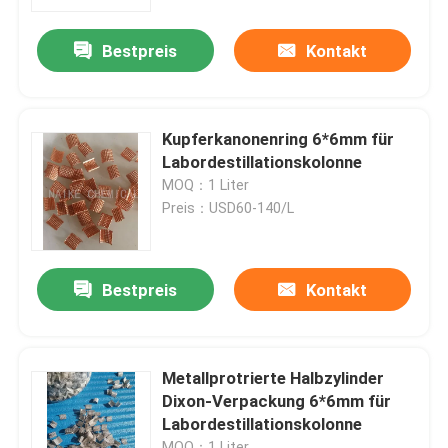
Bestpreis
Kontakt
Über uns
Werksbesichtigung
Kupferkanonenring 6*6mm für
Labordestillationskolonne
Qualitätskontrolle
MOQ：1 Liter
Preis：USD60-140/L
Kontakt mit uns
Bestpreis
Kontakt
Bitte um ein Angebot
PSA-Molekularsiet
Metallprotrierte Halbzylinder
Dixon-Verpackung 6*6mm für
Labordestillationskolonne
Molekulare Siebe Zeolith
MOQ：1 Liter