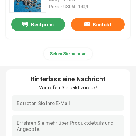
Preis：USD60-140/L
Lithiumcarbonat
Bestpreis
Kontakt
Aktiviertes Aluminiumoxid
Sehen Sie mehr an
Zufällige Spaltenverpackung
Strukturierte Turmpackung
Hinterlass eine Nachricht
Wir rufen Sie bald zurück!
Verpackung im Labor
Destillationskolonne internals
Tonerde-keramischer Ball