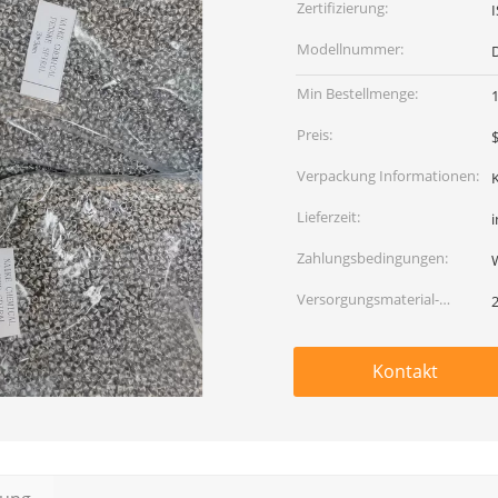
Zertifizierung:
Modellnummer:
D
Min Bestellmenge:
1
Preis:
$
Verpackung Informationen:
Lieferzeit:
i
Zahlungsbedingungen:
Versorgungsmaterial-
Fähigkeit:
Kontakt