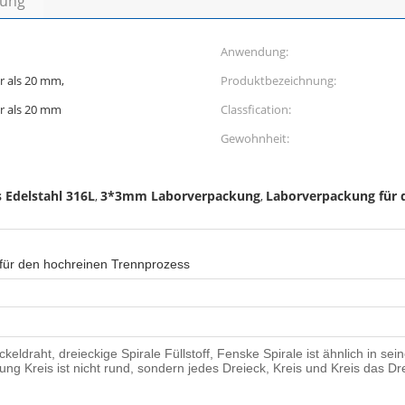
bung
Anwendung:
r als 20 mm,
Produktbezeichnung:
hr als 20 mm
Classfication:
Gewohnheit:
 Edelstahl 316L
3*3mm Laborverpackung
Laborverpackung für 
,
,
für den hochreinen Trennprozess
ickeldraht, dreieckige Spirale Füllstoff, Fenske Spirale ist ähnlich in s
ung Kreis ist nicht rund, sondern jedes Dreieck, Kreis und Kreis das D