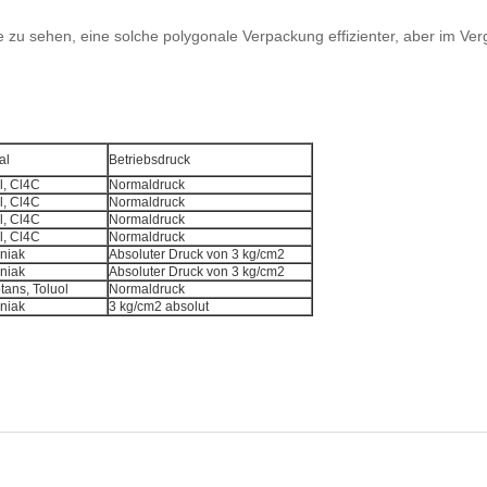
 zu sehen, eine solche polygonale Verpackung effizienter, aber im Ve
al
Betriebsdruck
l, Cl4C
Normaldruck
l, Cl4C
Normaldruck
l, Cl4C
Normaldruck
l, Cl4C
Normaldruck
niak
Absoluter Druck von 3 kg/cm2
niak
Absoluter Druck von 3 kg/cm2
ans, Toluol
Normaldruck
niak
3 kg/cm2 absolut