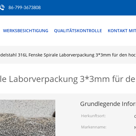
86-799-3673808
WERKSBESICHTIGUNG
QUALITÄTSKONTROLLE
KONTAKT MI
Edelstahl 316L Fenske Spirale Laborverpackung 3*3mm für den ho
rale Laborverpackung 3*3mm für d
Grundlegende Info
Herkunftsort:
Markenname: