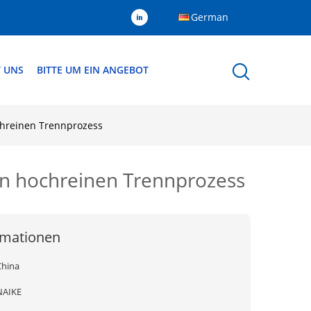
German
T UNS
BITTE UM EIN ANGEBOT
chreinen Trennprozess
en hochreinen Trennprozess
rmationen
China
NAIKE