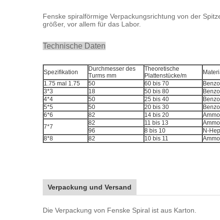
Fenske spiralförmige Verpackungsrichtung von der Spitze
größer, vor allem für das Labor.
Technische Daten
Durchmesser des
Theoretische
Spezifikation
Materi
Turms mm
Plattenstücke/m
1.75 mal 1.75
50
60 bis 70
Benzo
3*3
18
50 bis 80
Benzo
4*4
50
25 bis 40
Benzo
5*5
50
20 bis 30
Benzo
6*6
82
14 bis 20
Ammo
82
11 bis 13
Ammo
7*7
96
8 bis 10
N-Hept
8*8
82
10 bis 11
Ammo
Verpackung und Versand
Die Verpackung von Fenske Spiral ist aus Karton.