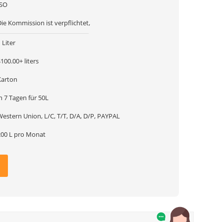
ISO
ie Kommission ist verpflichtet,
 Liter
100.00+ liters
Karton
n 7 Tagen für 50L
Western Union, L/C, T/T, D/A, D/P, PAYPAL
200 L pro Monat