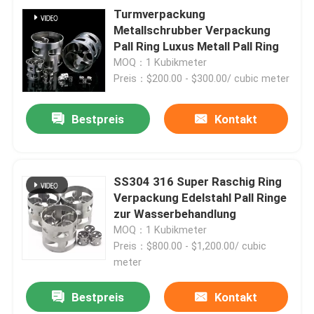
Turmverpackung
Metallschrubber Verpackung
Pall Ring Luxus Metall Pall Ring
MOQ：1 Kubikmeter
Preis：$200.00 - $300.00/ cubic meter
Bestpreis
Kontakt
SS304 316 Super Raschig Ring
Verpackung Edelstahl Pall Ringe
zur Wasserbehandlung
MOQ：1 Kubikmeter
Preis：$800.00 - $1,200.00/ cubic
meter
Bestpreis
Kontakt