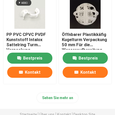
PP PVC CPVC PVDF
Öffnbarer Plastikkäfig
Kunststoff Intalox
Kugelturm Verpackung
Sattelring Turm
50 mm Für die
Verpackung
Wasseraufbereitung
Bestpreis
Bestpreis
Kontakt
Kontakt
Sehen Sie mehr an
Startseite
Über uns
Kontakt
Desktop Site