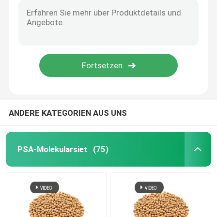
Keramische Turmverpackungen
Metall-Turmverpackung
Kunststoff-Turmverpackungen
ANDERE KATEGORIEN AUS UNS
Lithiumbatterie-Elektrolyte Trockner
Keramische Bio-Kugeln
PSA-Molekularsiet
(75)
Bienenwabe keramisch
mbbr Medien