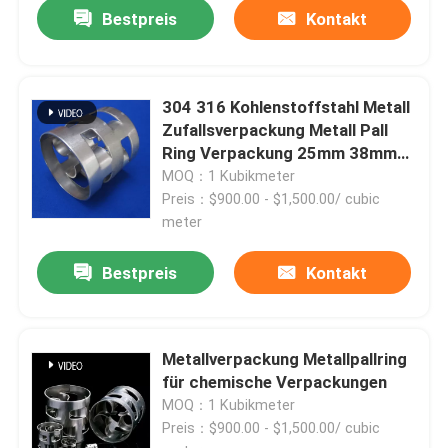
Bestpreis
Kontakt
304 316 Kohlenstoffstahl Metall
Zufallsverpackung Metall Pall
Ring Verpackung 25mm 38mm
50mm 76mm
MOQ：1 Kubikmeter
Preis：$900.00 - $1,500.00/ cubic
meter
Bestpreis
Kontakt
Metallverpackung Metallpallring
für chemische Verpackungen
MOQ：1 Kubikmeter
Preis：$900.00 - $1,500.00/ cubic