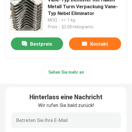
Metall Turm Verpackung Vane-
Typ Nebel Eliminator
Lithiumcarbonat
MOQ：>= 1 kg
Preis：$2.00+kilograms
Aktiviertes Aluminiumoxid
Bestpreis
Kontakt
Zufällige Spaltenverpackung
Strukturierte Turmpackung
Sehen Sie mehr an
Verpackung im Labor
Hinterlass eine Nachricht
Wir rufen Sie bald zurück!
Destillationskolonne internals
Tonerde-keramischer Ball