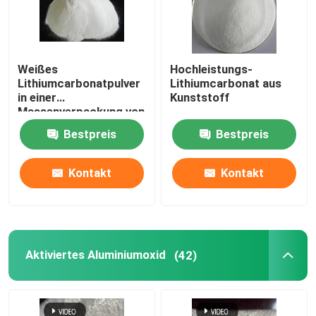
Weißes
Hochleistungs-
Lithiumcarbonatpulver
Lithiumcarbonat aus
in einer
Kunststoff
Massenverpackung von
20/25/100/500 kg
Bestpreis
Bestpreis
Kontakt
Kontakt
Aktiviertes Aluminiumoxid
(42)