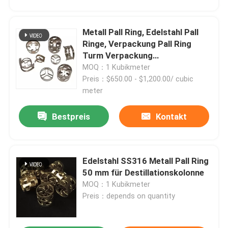
Metall Pall Ring, Edelstahl Pall
Ringe, Verpackung Pall Ring
Turm Verpackung
Kohlenstoffstahl SS316L SS316
MOQ：1 Kubikmeter
SS304 SS410 Stahl
Preis：$650.00 - $1,200.00/ cubic
meter
Bestpreis
Kontakt
Edelstahl SS316 Metall Pall Ring
50 mm für Destillationskolonne
MOQ：1 Kubikmeter
Preis：depends on quantity