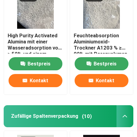
High Purity Activated
Feuchteabsorption
Alumina mit einer
Aluminiumoxid-
Wasseradsorption von
Trockner A1203 % ≥
≥ 50% und einem
90% mit Porenvolumen
Porenvolumen von
cm3/g ≥ 0.35
Bestpreis
Bestpreis
cm3/g ≥ 0.35
Kontakt
Kontakt
Zufällige Spaltenverpackung
(10)