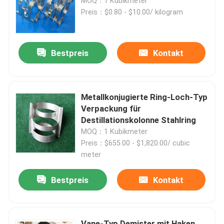
MOQ：1 Kubikmeter
Preis：$0.80 - $10.00/ kilogram
Über uns
Bestpreis
Kontakt
Werksbesichtigung
Qualitätskontrolle
Metallkonjugierte Ring-Loch-Typ
Verpackung für
Destillationskolonne Stahlring
Kontakt mit uns
MOQ：1 Kubikmeter
Preis：$655.00 - $1,820.00/ cubic
Bitte um ein Angebot
meter
Bestpreis
Kontakt
PSA-Molekularsiet
Molekulare Siebe Zeolith
Vane-Typ Demister mit Haken