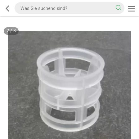
2
/
3