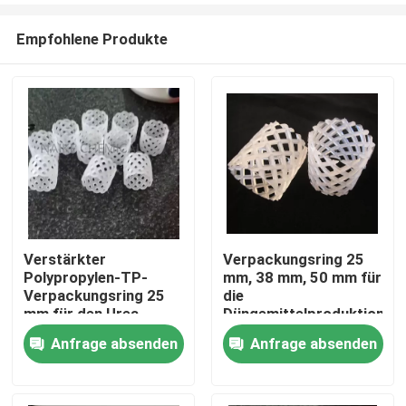
Empfohlene Produkte
Verstärkter
Verpackungsring 25
Polypropylen-TP-
mm, 38 mm, 50 mm für
Zu Hause
Verpackungsring 25
die
mm für den Urea-
Düngemittelproduktion
Prilling-Turm
Anfrage absenden
Anfrage absenden
Produkte
Videos