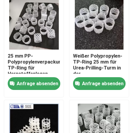
Über uns
Werksbesichtigung
Qualitätskontrolle
25 mm PP-
Weißer Polypropylen-
Polypropylenverpackungsbett
TP-Ring 25 mm für
TP-Ring für
Urea-Prilling-Turm in
Kontakt mit uns
Harnstoffanlagen
der
Düngemittelindustrie
Anfrage absenden
Anfrage absenden
Bitte um ein Angebot
PSA-Molekularsiet
Molekulare Siebe Zeolith