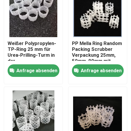
Über uns
Werksbesichtigung
Weißer Polypropylen-
PP Mella Ring Random
TP-Ring 25 mm für
Packing Scrubber
Qualitätskontrolle
Urea-Prilling-Turm in
Verpackung 25mm,
der
50mm, 90mm mit
Düngemittelindustrie
Gewebe-Tasche Paket
Anfrage absenden
Anfrage absenden
Kontakt mit uns
Bitte um ein Angebot
PSA-Molekularsiet
Molekulare Siebe Zeolith