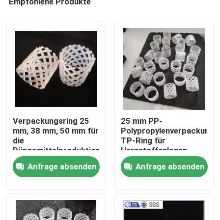
Empfohlene Produkte
Verpackungsring 25
25 mm PP-
mm, 38 mm, 50 mm für
Polypropylenverpackungs
die
TP-Ring für
Düngemittelproduktion
Harnstoffanlagen
Zu Hause
Anfrage absenden
Anfrage absenden
Produkte
Videos