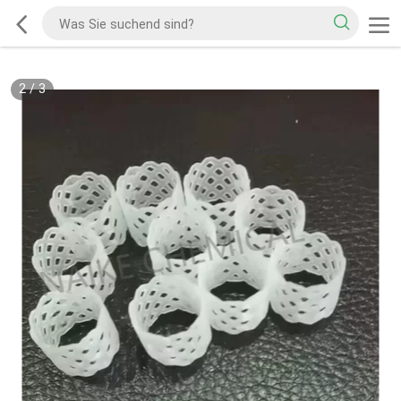
2
/
3