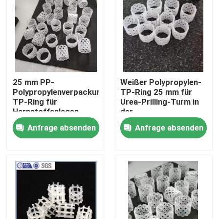
Über uns
Werksbesichtigung
25 mm PP-
Weißer Polypropylen-
Qualitätskontrolle
Polypropylenverpackungsbett
TP-Ring 25 mm für
TP-Ring für
Urea-Prilling-Turm in
Harnstoffanlagen
der
Kontakt mit uns
Düngemittelindustrie
Anfrage absenden
Anfrage absenden
Bitte um ein Angebot
PSA-Molekularsiet
Molekulare Siebe Zeolith