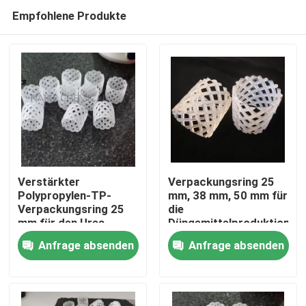
Empfohlene Produkte
Verstärkter
Verpackungsring 25
Polypropylen-TP-
mm, 38 mm, 50 mm für
Verpackungsring 25
die
Zu Hause
mm für den Urea-
Düngemittelproduktion
Prilling-Turm
Anfrage absenden
Anfrage absenden
Produkte
Videos