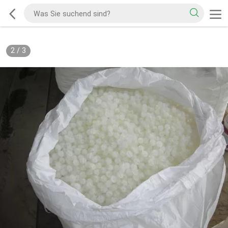
2
/
3