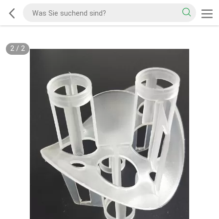
2
/
2