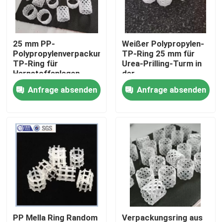
Über uns
25 mm PP-
Weißer Polypropylen-
Polypropylenverpackungsbett
TP-Ring 25 mm für
Werksbesichtigung
TP-Ring für
Urea-Prilling-Turm in
Harnstoffanlagen
der
Düngemittelindustrie
Anfrage absenden
Anfrage absenden
Qualitätskontrolle
Kontakt mit uns
Bitte um ein Angebot
PSA-Molekularsiet
Molekulare Siebe Zeolith
PP Mella Ring Random
Verpackungsring aus