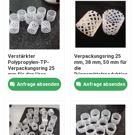
Verstärkter
Verpackungsring 25
Polypropylen-TP-
mm, 38 mm, 50 mm für
Verpackungsring 25
die
mm für den Urea-
Düngemittelproduktion
Prilling-Turm
Anfrage absenden
Anfrage absenden
Zu Hause
Produkte
Videos