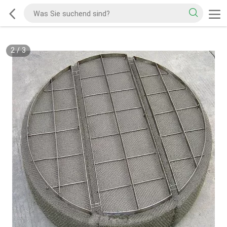
2
/
3