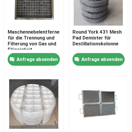
Über uns
Maschennebelentferner
Round York 431 Mesh
Werksbesichtigung
für die Trennung und
Pad Demister für
Filterung von Gas und
Destillationskolonne
Flüssigkeit
Qualitätskontrolle
Anfrage absenden
Anfrage absenden
Kontakt mit uns
Bitte um ein Angebot
PSA-Molekularsiet
Molekulare Siebe Zeolith