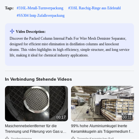
Tags:
#
316L-Metall-Turmverpackung
#
316L Raschig-Ringe aus Edelstahl
#
SS304 Imtp Zufallsverpackung
Video Description:
Discover the Packed Column Internal Pads For Wire Mesh Demister Separator,
designed for efficient mist elimination in distillation columns and knockout
drums. This video highlights its high efficiency, simple structure, and long service
life, making it ideal for chemical industry applications.
In Verbindung Stehende Videos
00:17
00:11
Maschennebelentferner für die
99% hohe Aluminiumkugel Inerte
Trennung und Filterung von Gas und
Keramikkugeln als Trägermedium für
Flüssigkeit
Katalysatoren
Spalteninterne
Tonerde-Keramischer Ball