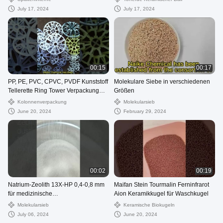
July 17, 2024
July 17, 2024
00:15
00:17
PP, PE, PVC, CPVC, PVDF Kunststoff
Molekulare Siebe in verschiedenen
Tellerette Ring Tower Verpackung
Größen
47mm, 51mm, 73mm, 95mm
Kolonnenverpackung
Molekularsieb
June 20, 2024
February 29, 2024
00:02
00:19
Natrium-Zeolith 13X-HP 0,4-0,8 mm
Maifan Stein Tourmalin Ferninfrarot
für medizinische
Aion Keramikkugel für Waschkugel
Sauerstoffkonzentratoren
Molekularsieb
Keramische Biokugeln
July 06, 2024
June 20, 2024