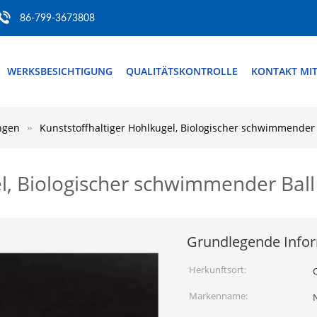
86-799-3673808
WERKSBESICHTIGUNG
QUALITÄTSKONTROLLE
KONTAKT MI
ngen
Kunststoffhaltiger Hohlkugel, Biologischer schwimmender 
el, Biologischer schwimmender Ball
Grundlegende Info
Herkunftsort:
Markenname: