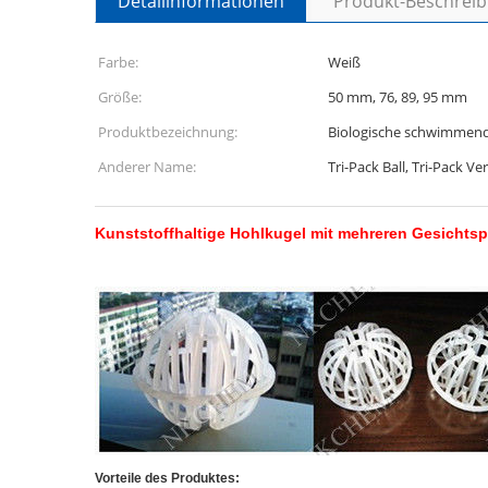
Detailinformationen
Produkt-Beschrei
Farbe:
Weiß
Größe:
50 mm, 76, 89, 95 mm
Produktbezeichnung:
Biologische schwimmend
Anderer Name:
Tri-Pack Ball, Tri-Pack V
Kunststoffhaltige Hohlkugel mit mehreren Gesichts
Vorteile des Produktes: