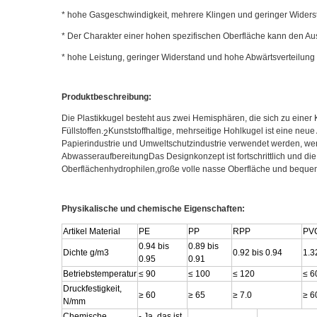
* hohe Gasgeschwindigkeit, mehrere Klingen und geringer Widers
* Der Charakter einer hohen spezifischen Oberfläche kann den Aus
* hohe Leistung, geringer Widerstand und hohe Abwärtsverteilung
Produktbeschreibung:
Die Plastikkugel besteht aus zwei Hemisphären, die sich zu einer 
Füllstoffen.
Kunststoffhaltige, mehrseitige Hohlkugel ist eine ne
2
Papierindustrie und Umweltschutzindustrie verwendet werden, w
AbwasseraufbereitungDas Designkonzept ist fortschrittlich und die
Oberflächenhydrophilen,große volle nasse Oberfläche und bequem
Physikalische und chemische Eigenschaften:
Artikel Material
PE
PP
RPP
PV
0.94 bis
0.89 bis
Dichte g/m3
0.92 bis 0.94
1.3
0.95
0.91
Betriebstemperatur
≤ 90
≤ 100
≤ 120
≤ 6
Druckfestigkeit,
≥ 60
≥ 65
≥ 7.0
≥ 6
N/mm
Chemische
- Ja, das ist