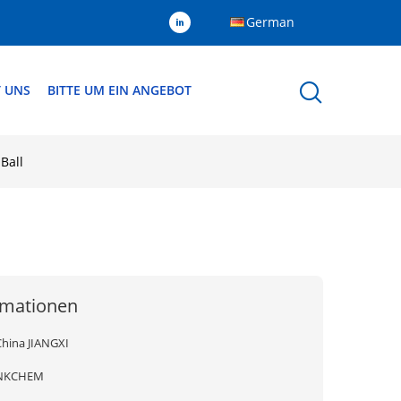
German
T UNS
BITTE UM EIN ANGEBOT
Ball
rmationen
China JIANGXI
NKCHEM