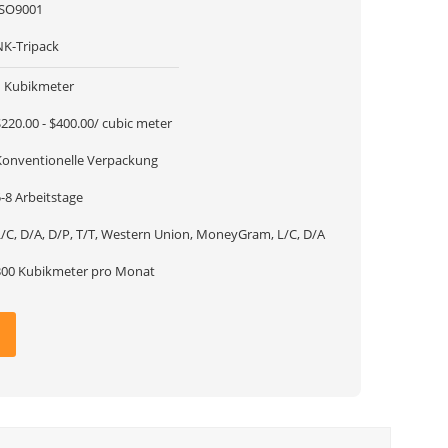
ISO9001
NK-Tripack
1 Kubikmeter
220.00 - $400.00/ cubic meter
Konventionelle Verpackung
-8 Arbeitstage
L/C, D/A, D/P, T/T, Western Union, MoneyGram, L/C, D/A
300 Kubikmeter pro Monat