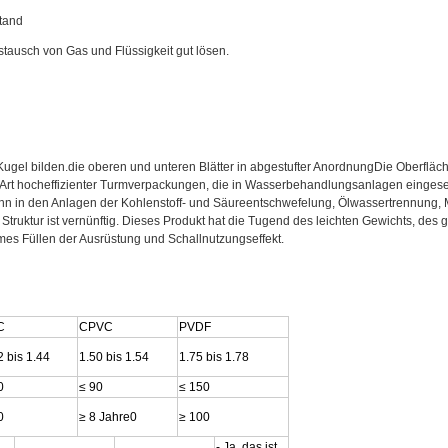
tand
tausch von Gas und Flüssigkeit gut lösen.
Kugel bilden.die oberen und unteren Blätter in abgestufter AnordnungDie Oberfläch
ue Art hocheffizienter Turmverpackungen, die in Wasserbehandlungsanlagen einges
enn in den Anlagen der Kohlenstoff- und Säureentschwefelung, Ölwassertrennung
 Struktur ist vernünftig. Dieses Produkt hat die Tugend des leichten Gewichts, de
es Füllen der Ausrüstung und Schallnutzungseffekt.
C
CPVC
PVDF
2 bis 1.44
1.50 bis 1.54
1.75 bis 1.78
0
≤ 90
≤ 150
0
≥ 8 Jahre0
≥ 100
- Ja, das ist