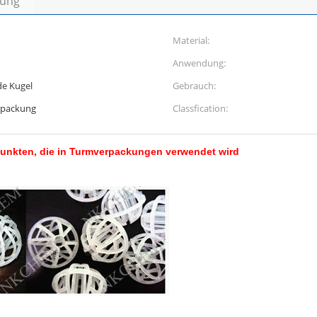
bung
Material:
Anwendung:
e Kugel
Gebrauch:
erpackung
Classfication:
punkten, die in Turmverpackungen verwendet wird