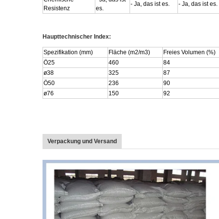
- Ja, das ist es.
- Ja, das ist es.
Resistenz
es.
Haupttechnischer Index:
Spezifikation (mm)
Fläche (m2/m3)
Freies Volumen (%)
Ö25
460
84
ø38
325
87
Ö50
236
90
ø76
150
92
Verpackung und Versand