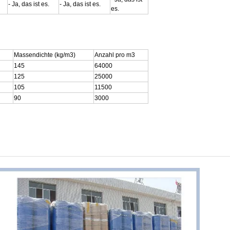
- Ja, das ist es.
- Ja, das ist es.
es.
Massendichte (kg/m3)
Anzahl pro m3
145
64000
125
25000
105
11500
90
3000