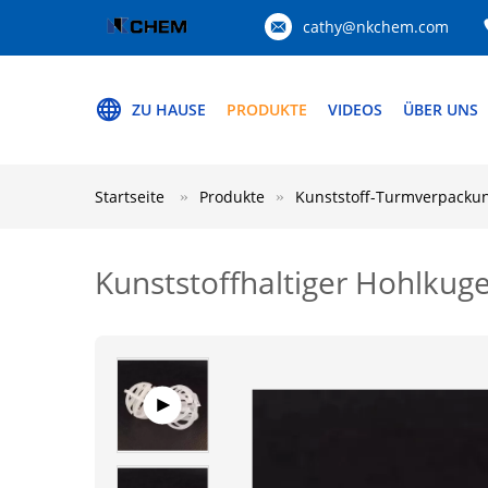
cathy@nkchem.com
ZU HAUSE
PRODUKTE
VIDEOS
ÜBER UNS
Startseite
Produkte
Kunststoff-Turmverpacku
Kunststoffhaltiger Hohlkug