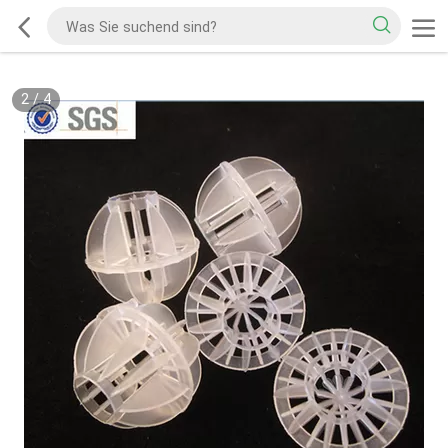
2
/
4