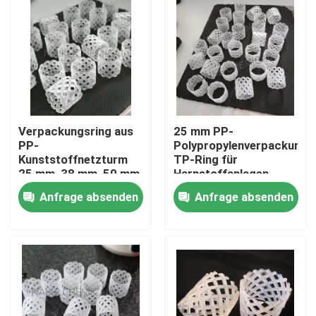
Verpackungsring aus
25 mm PP-
PP-
Polypropylenverpackungs
Kunststoffnetzturm
TP-Ring für
25 mm, 38 mm, 50 mm
Harnstoffanlagen
für Urea-Einheit in der
Anfrage absenden
Anfrage absenden
Düngemittelindustrie
Zu Hause
Produkte
Videos