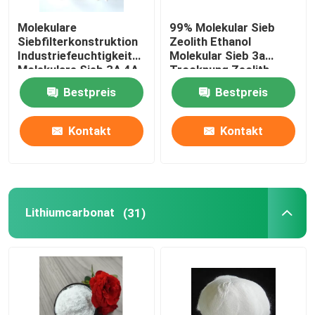
Molekulare
99% Molekular Sieb
Siebfilterkonstruktion
Zeolith Ethanol
Industriefeuchtigkeitsabsorber
Molekular Sieb 3a
Molekulare Sieb 3A 4A
Trocknung Zeolith
5A
Bestpreis
Bestpreis
Kontakt
Kontakt
Lithiumcarbonat
(31)