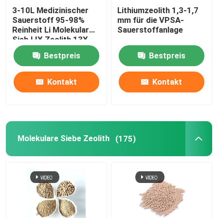
3-10L Medizinischer
Lithiumzeolith 1,3-1,7
Sauerstoff 95-98%
mm für die VPSA-
Chemische Hilfsstoffe
Reinheit Li Molekular
Sauerstoffanlage
Sieb LIX Zeolith 13X
Lithium Zeolith
Bestpreis
Bestpreis
Sauerstoff für
Sauerstoffkonzentrator
Kontakt
Kontakt
Molekulare Siebe Zeolith
(175)