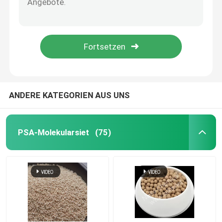
Keramische Turmverpackungen
Metall-Turmverpackung
Kunststoff-Turmverpackungen
ANDERE KATEGORIEN AUS UNS
Lithiumbatterie-Elektrolyte Trockner
PSA-Molekularsiet
(75)
Keramische Bio-Kugeln
Bienenwabe keramisch
mbbr Medien