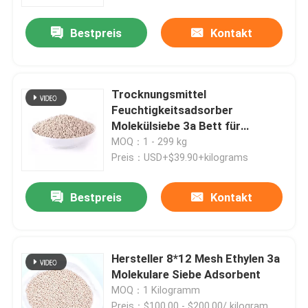
Bestpreis
Kontakt
Trocknungsmittel
Feuchtigkeitsadsorber
Molekülsiebe 3a Bett für
Lufttrockner Naturgastrockner
MOQ：1 - 299 kg
Preis：USD+$39.90+kilograms
Bestpreis
Kontakt
Zu Hause
Hersteller 8*12 Mesh Ethylen 3a
Produkte
Molekulare Siebe Adsorbent
MOQ：1 Kilogramm
Videos
Preis：$100.00 - $200.00/ kilogram