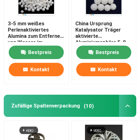
3-5 mm weißes
China Ursprung
Perlenaktiviertes
Katalysator Träger
Alumina zum Entfernen
aktivierte
von Wasser im
Aluminiumsphäre 5-8
Lufttrockner
mm
Bestpreis
Bestpreis
Kontakt
Kontakt
Zufällige Spaltenverpackung
(10)