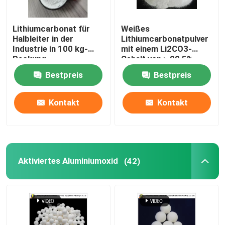
Lithiumcarbonat für
Weißes
Halbleiter in der
Lithiumcarbonatpulver
Industrie in 100 kg-
mit einem Li2CO3-
Packung
Gehalt von ≥ 99,5%
Verpackungsart
Bestpreis
Bestpreis
20/25/100/500 Kg
Kontakt
Kontakt
Aktiviertes Aluminiumoxid
(42)