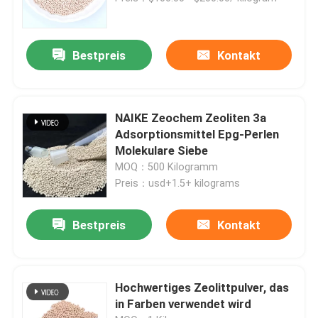
Über uns
Bestpreis
Kontakt
Werksbesichtigung
NAIKE Zeochem Zeoliten 3a
Qualitätskontrolle
Adsorptionsmittel Epg-Perlen
Molekulare Siebe
MOQ：500 Kilogramm
Kontakt mit uns
Preis：usd+1.5+ kilograms
Bitte um ein Angebot
Bestpreis
Kontakt
PSA-Molekularsiet
Hochwertiges Zeolittpulver, das
in Farben verwendet wird
Molekulare Siebe Zeolith