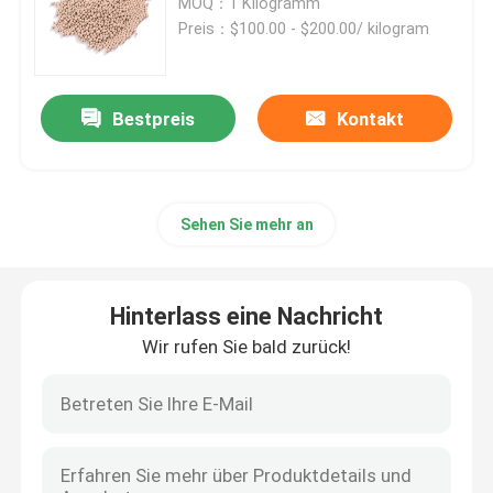
MOQ：1 Kilogramm
Preis：$100.00 - $200.00/ kilogram
Lithiumcarbonat
Bestpreis
Kontakt
Aktiviertes Aluminiumoxid
Zufällige Spaltenverpackung
Sehen Sie mehr an
Strukturierte Turmpackung
Hinterlass eine Nachricht
Verpackung im Labor
Wir rufen Sie bald zurück!
Destillationskolonne internals
Tonerde-keramischer Ball