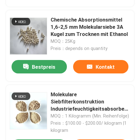
Chemische Absorptionsmittel
1,6-2,5 mm Molekularsiebe 3A
Kugel zum Trocknen mit Ethanol
MOQ：25Kg
Preis：depends on quantity
Bestpreis
Kontakt
Molekulare
Siebfilterkonstruktion
Industriefeuchtigkeitsabsorber
Molekulare Sieb 3A 4A 5A
MOQ：1 Kilogramm (Min. Reihenfolge)
Preis：$100.00 - $200.00/ kilogram |1
kilogram