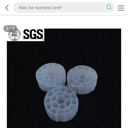
2
/
6