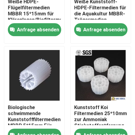
Weiße HDPE-
Weiße Kunststoff-
Flügelfiltermedien
HDPE-Filtermedien für
MBBR 15*15mm für
die Aquakultur MBBR-
Über uns
Kläranlagen/Biofiltermedien
Trägermedien
16*10mm
Anfrage absenden
Anfrage absenden
Werksbesichtigung
Qualitätskontrolle
Kontakt mit uns
Bitte um ein Angebot
Biologische
Kunststoff Koi
PSA-Molekularsiet
schwimmende
Filtermedien 25*10mm
Kunststofffiltermedien
zur Ammoniak
MBBR 5*15mm Für
Stickstoffentfernung
MBBR
Molekulare Siebe Zeolith
Anfrage absenden
Anfrage absenden