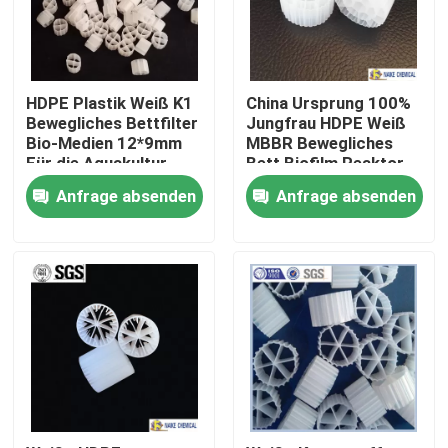
HDPE Plastik Weiß K1
China Ursprung 100%
Bewegliches Bettfilter
Jungfrau HDPE Weiß
Bio-Medien 12*9mm
MBBR Bewegliches
Für die Aquakultur
Bett Biofilm Reaktor
Medien 25*12mm Für
Anfrage absenden
Anfrage absenden
Abwasserbehandlung
Zu Hause
Produkte
Videos