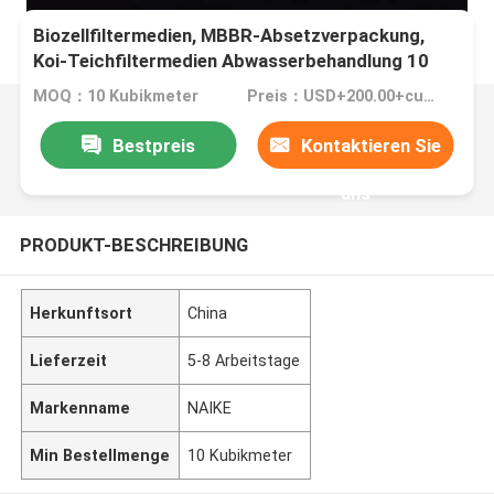
Biozellfiltermedien, MBBR-Absetzverpackung,
Koi-Teichfiltermedien Abwasserbehandlung 10
Jahre Jungfrau PE 1m3 95-150 Kg/
MOQ：10 Kubikmeter
Preis：USD+200.00+cubic meters
Bestpreis
Kontaktieren Sie
uns
PRODUKT-BESCHREIBUNG
Herkunftsort
China
Lieferzeit
5-8 Arbeitstage
Markenname
NAIKE
Min Bestellmenge
10 Kubikmeter