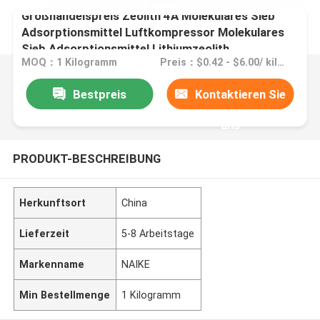
Großhandelspreis Zeolith 4A Molekulares Sieb
Adsorptionsmittel Luftkompressor Molekulares
Sieb Adsorptionsmittel Lithiumzeolith
MOQ：1 Kilogramm
Preis：$0.42 - $6.00/ kilogram
Bestpreis
Kontaktieren Sie
uns
PRODUKT-BESCHREIBUNG
Herkunftsort
China
Lieferzeit
5-8 Arbeitstage
Markenname
NAIKE
Min Bestellmenge
1 Kilogramm