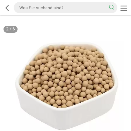
2
/
6