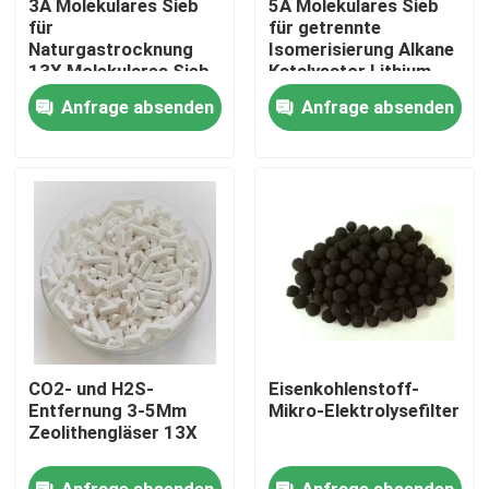
3A Molekulares Sieb
5A Molekulares Sieb
für
für getrennte
Naturgastrocknung
Isomerisierung Alkane
Über uns
13X Molekulares Sieb
Katalysator Lithium
Zeolith für
Molekulares Sieb
Anfrage absenden
Anfrage absenden
Sauerstoffkonzentrator
Sauerstoff Mcm 22
Werksbesichtigung
Zeolith
Qualitätskontrolle
Kontakt mit uns
Bitte um ein Angebot
CO2- und H2S-
Eisenkohlenstoff-
PSA-Molekularsiet
Entfernung 3-5Mm
Mikro-Elektrolysefilter
Zeolithengläser 13X
Molekulare Siebe Zeolith
Anfrage absenden
Anfrage absenden