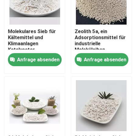
Molekulares Sieb für
Zeolith 5a, ein
Kältemittel und
Adsorptionsmittel für
Klimaanlagen
industrielle
Katalysator
Molekülsiben
Molekulares Sieb 5A
Anfrage absenden
Anfrage absenden
Zu Hause
Produkte
Videos