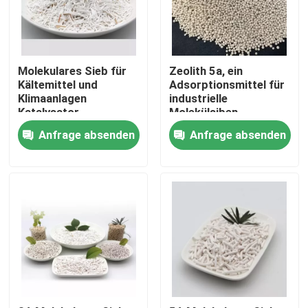
Molekulares Sieb für
Zeolith 5a, ein
Kältemittel und
Adsorptionsmittel für
Klimaanlagen
industrielle
Katalysator
Molekülsiben
Molekulares Sieb 5A
Anfrage absenden
Anfrage absenden
Zu Hause
Produkte
Videos