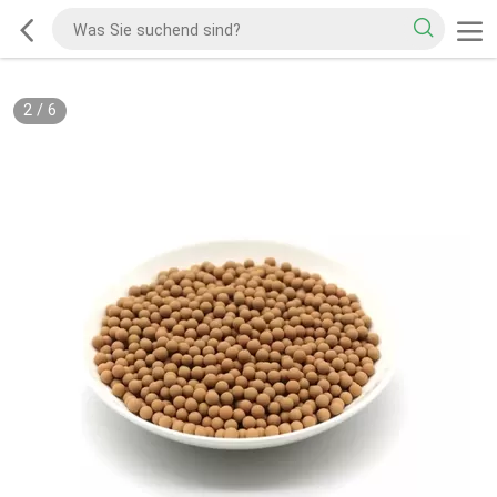
2
/
6