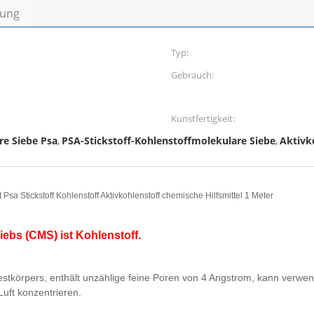
bung
Typ:
Gebrauch:
Kunstfertigkeit:
re Siebe Psa
PSA-Stickstoff-Kohlenstoffmolekulare Siebe
Aktivk
,
,
a Stickstoff Kohlenstoff Aktivkohlenstoff chemische Hilfsmittel 1 Meter
iebs (CMS) ist Kohlenstoff.
körpers, enthält unzählige feine Poren von 4 Angstrom, kann verwende
uft konzentrieren.