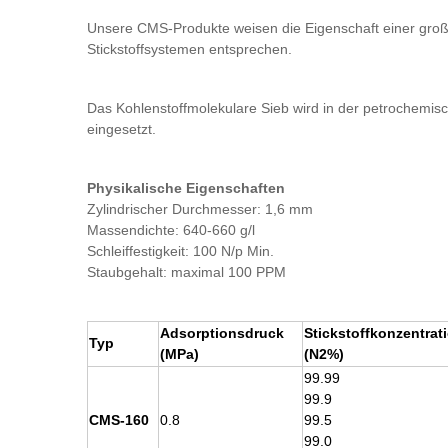
Unsere CMS-Produkte weisen die Eigenschaft einer große
Stickstoffsystemen entsprechen.
Das Kohlenstoffmolekulare Sieb wird in der petrochemisc
eingesetzt.
Physikalische Eigenschaften
Zylindrischer Durchmesser: 1,6 mm
Massendichte: 640-660 g/l
Schleiffestigkeit: 100 N/p Min.
Staubgehalt: maximal 100 PPM
Adsorptionsdruck
Stickstoffkonzentrat
Typ
(MPa)
(N2%)
99.99
99.9
CMS-160
0.8
99.5
99.0