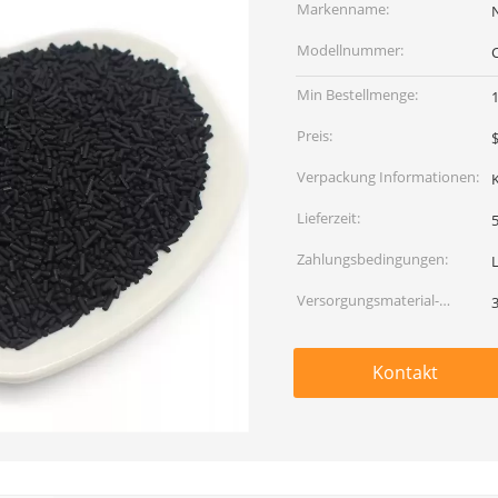
Markenname:
Modellnummer:
Min Bestellmenge:
Preis:
$
Verpackung Informationen:
Lieferzeit:
5
Zahlungsbedingungen:
Versorgungsmaterial-
Fähigkeit:
Kontakt