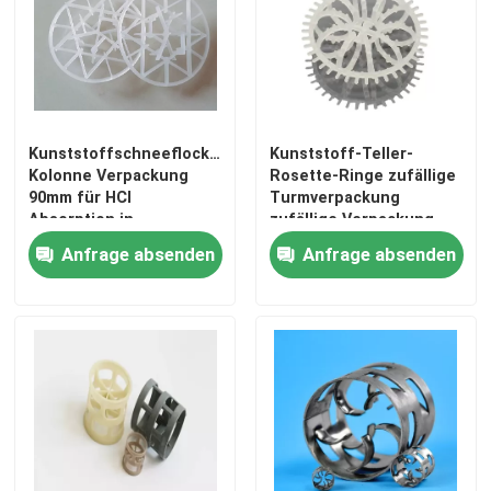
Kunststoffschneeflockenring
Kunststoff-Teller-
Kolonne Verpackung
Rosette-Ringe zufällige
90mm für HCl
Turmverpackung
Absorption in
zufällige Verpackung
verschiedenen
Kunststoff-Teller-
Anfrage absenden
Anfrage absenden
Prozessen
Rosette-Ring zum
Reiben